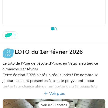
0
LOTO du 1er février 2026
04
Févr.
Le loto de l'Ape de l'école d'Arsac en Velay a eu lieu ce
dimanche 1er février.
Cette édition 2026 a été un réel succès ! De nombreux
joueurs se sont présentés à la salle polyvalente pour
tenter leur chance afin de remporter de très beaux lots.
Il y a eu 3 parties, chacune accompagnée d'1 loto corse ou
Voir plus
d'1 loto altiligérien et le tirage au sort de la tombola
calendrier a été effectué avec 24 lots soit 2 lots par mois.
Voir les 8 photos