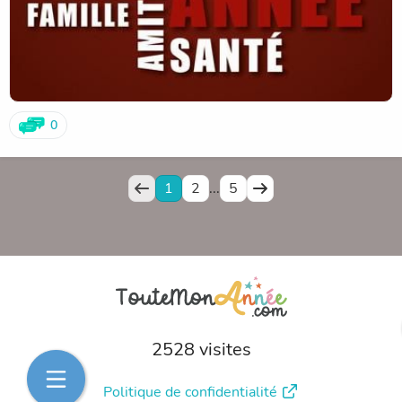
0
1
2
...
5
2528 visites
Politique de confidentialité