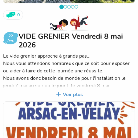
0
VIDE GRENIER Vendredi 8 mai
22
Avr.
2026
Le vide grenier approche à grands pas...
Nous vous attendons nombreux que ce soit pour exposer
ou aider à faire de cette journée une réussite.
Nous avons donc besoin de monde pour l'installation le
jeudi 7 mai au soir ou le jour J, le vendredi 8 mai.
Pour cela, n'hésitez pas à remplir le google forms envoyé
Voir plus
sur le groupe WhatsApp APE Ecole Yves COPPENS :
forms.gle/sGrGpAgZaBzkVrLa6
Nous comptons sur vous !
Merci également de partager l'information en diffusant
l'affiche le plus possible !