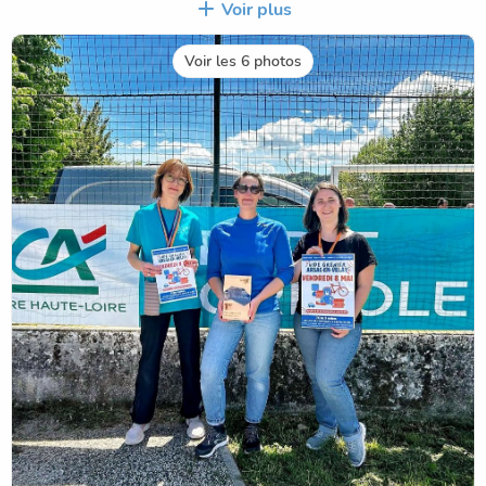
de bonnes affaires et/ou de belles rencontres.
Voir plus
Un grand merci aux exposants, visiteurs et tout
particulièrement aux bénévoles et aux élèves qui ont fait
Voir les 6 photos
de cette journée une très belle réussite !!!
L'Ape a également reçu le 1er prix du jeu des associations
de la caisse locale du Crédit Agricole de Brives Charensac
pour son réel engagement dans l'organisation de
nombreuses actions au profit des élèves de l'école.