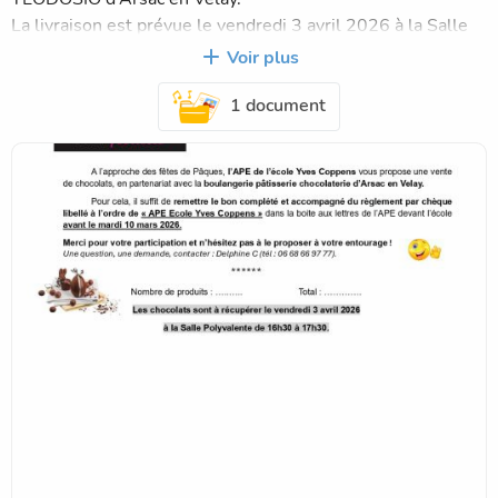
La livraison est prévue le vendredi 3 avril 2026 à la Salle
Polyvalente de 16h30 à 17h30.
Voir plus
1 document
Des bons de commande ont été distribués dans le cartable
de votre(vos) enfant(s) par le biais de la pochette liaison
APE/Famille et d'autres sont disponibles à la boulangerie
TEODOSIO, à la mairie et chez la coiffeuse.
Il vous suffit de remettre le bon complété accompagné du
règlement par chèque libellé à l’ordre de « APE Ecole Yves
Coppens » dans la boite aux lettres de l’APE devant l’école
avant le mardi 10 mars 2026.
Merci pour votre participation et n'hésitez pas à le proposer
à votre entourage !