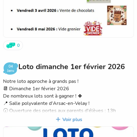
0
Loto dimanche 1er février 2026
04
Janv.
Notre loto approche à grands pas !
📆 Dimanche 1er février 2026
De nombreux lots sont à gagner ! 🍀
📍 Salle polyvalente d'Arsac-en-Velay !
🕢 Ouverture des portes aux parents d'élèves : 13h
🕢 Ouverture des portes au public : 13h30
Voir plus
🕣 Début des parties : 14h
💰 Tarifs :